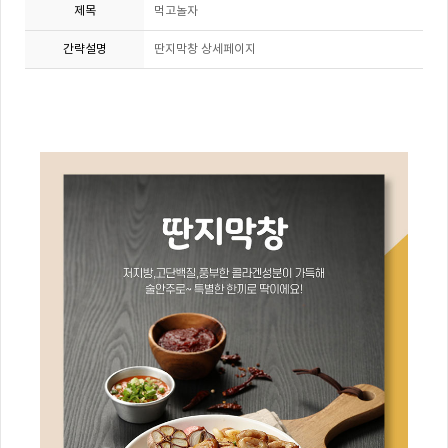
제목
먹고놀자
간략설명
딴지막창 상세페이지