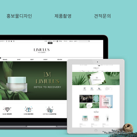
홍보물디자인
제품촬영
견적문의