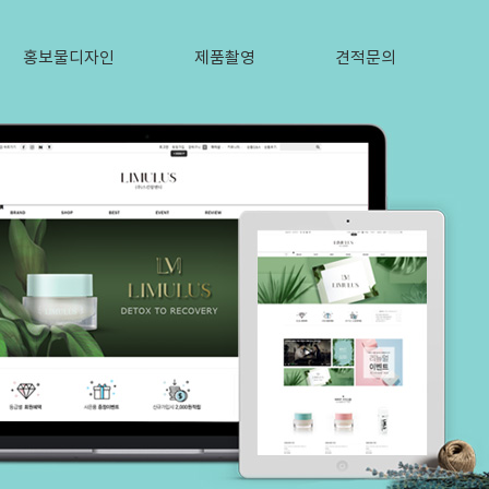
홍보물디자인
제품촬영
견적문의